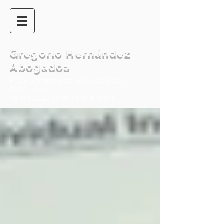
Gregorio Hernández
Abogados
Pl. Dr. Benigno Lorenzo Velázquez, 4
05001. Ávila
Tfno:
920 22 53 90
/
636 418 316