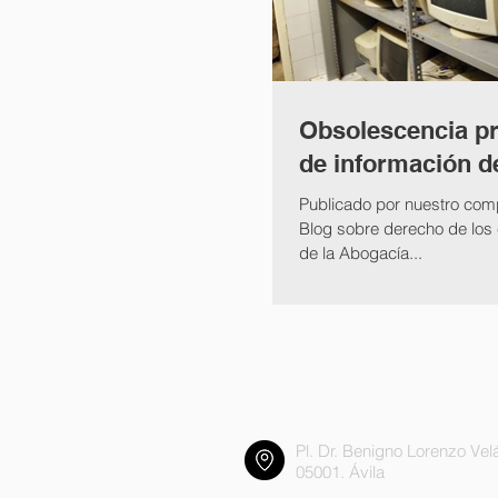
Obsolescencia p
de información d
Publicado por nuestro com
Blog sobre derecho de los
de la Abogacía...
Gregorio Hernández Ab
Pl. Dr. Benigno Lorenzo Vel
05001. Ávila