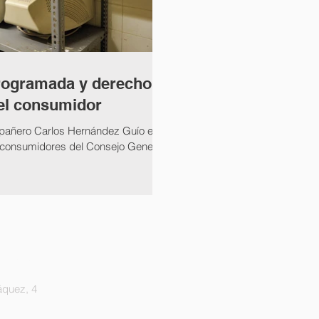
rogramada y derecho
el consumidor
pañero Carlos Hernández Guío en el
 consumidores del Consejo General
ogados
áquez, 4