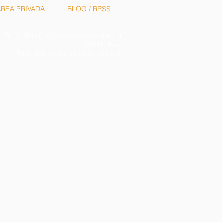
ÁREA PRIVADA
BLOG / RRSS
Pl. Dr. Benigno Lorenzo Velázquez, 4
05001. Ávila
Tfno: 920 22 53 90 / 636 418 316